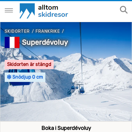
SKIDORTER
/
FRANKRIKE
/
Superdévoluy
Skidorten är stängd
Snödjup 0 cm
Boka i Superdévoluy