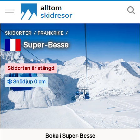
SKIDORTER
/
FRANKRIKE
/
Super-Besse
Skidorten är stängd
Snödjup 0 cm
Boka i Super-Besse