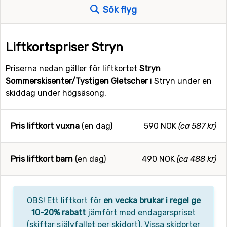
Sök flyg
Liftkortspriser Stryn
Priserna nedan gäller för liftkortet
Stryn
Sommerskisenter/Tystigen Gletscher
i Stryn under en
skiddag under högsäsong.
Pris liftkort vuxna
(en dag)
590 NOK
(ca 587 kr)
Pris liftkort barn
(en dag)
490 NOK
(ca 488 kr)
OBS! Ett liftkort för
en vecka brukar i regel ge
10-20% rabatt
jämfört med endagarspriset
(skiftar självfallet per skidort). Vissa skidorter