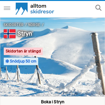
SKIDORTER
/
NORGE
/
Stryn
Skidorten är stängd
Snödjup 50 cm
Boka i Stryn