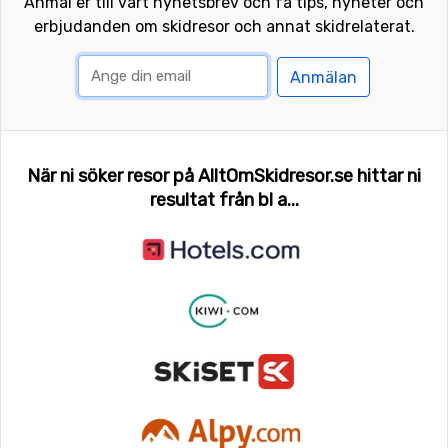
Anmäl er till vårt nyhetsbrev och få tips, nyheter och
erbjudanden om skidresor och annat skidrelaterat.
Anmälan
När ni söker resor på AlltOmSkidresor.se hittar ni
resultat från bl a...