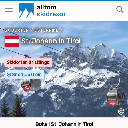
SKIDORTER
/
ÖSTERRIKE
/
St. Johann in Tirol
Skidorten är stängd
Snödjup 0 cm
©
Boka i St. Johann in Tirol