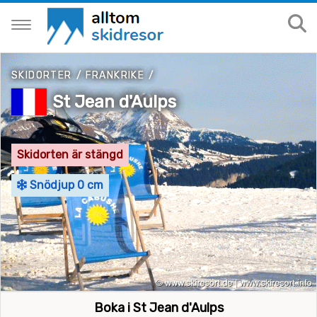
SKIDORTER
/
FRANKRIKE
/
St Jean d'Aulps
Skidorten är stängd
Snödjup 0 cm
Boka i St Jean d'Aulps