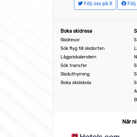
Följ oss på X
Följ
Boka skidresa
S
Skidresor
S
Sök flyg till skidorten
L
Lågpriskalendern
N
Sök transfer
S
Skiduthyrning
S
Boka skidskola
S
A
B
När ni