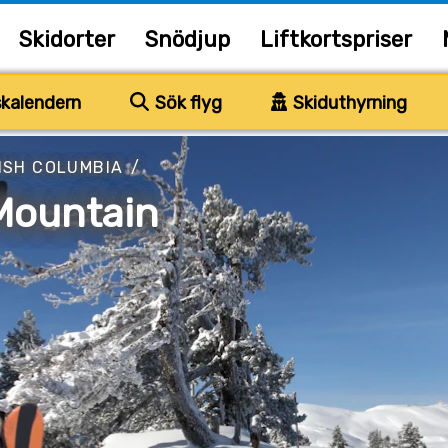
Skidorter
Snödjup
Liftkortspriser
kalendern
Sök flyg
Skiduthyrning
ISH COLUMBIA
/
Mountain