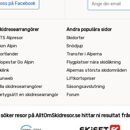
 oss på Facebook
kidresearrangörer
Andra populära sidor
TS Alpresor
Skidorter
ion Alpin
Snödjup
ortlander
Transfer i Alperna
lopestar Go Alpin
Flygplatser nära skidåkning
kilink
Alpernas största skidområden
unweb
Liftkortspriser
lla skidresearrangörer
Säsongsavslutning
etygsätt en skidresearrangör
Forum
 söker resor på AlltOmSkidresor.se hittar ni resultat från 