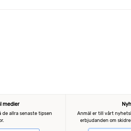
al medier
Nyh
 de allra senaste tipsen
Anmäl er till vårt nyhet
r.
erbjudanden om skidres