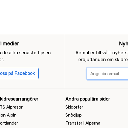
al medier
Nyh
 de allra senaste tipsen
Anmäl er till vårt nyhet
r.
erbjudanden om skidres
 oss på Facebook
kidresearrangörer
Andra populära sidor
TS Alpresor
Skidorter
ion Alpin
Snödjup
ortlander
Transfer i Alperna