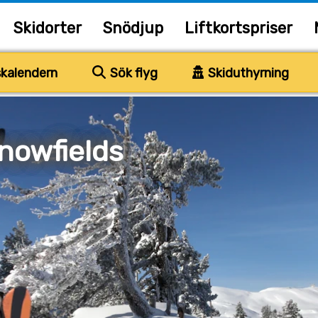
Skidorter
Snödjup
Liftkortspriser
kalendern
Sök flyg
Skiduthyrning
nowfields