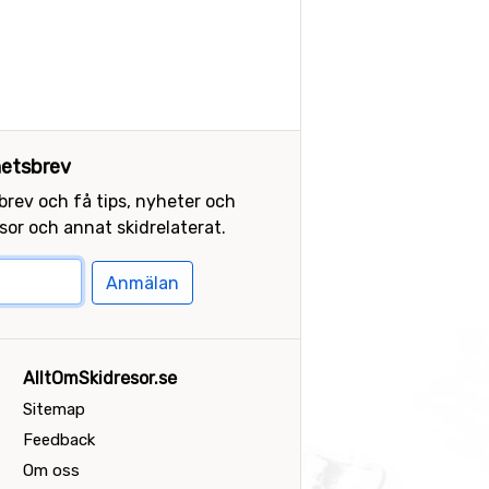
etsbrev
sbrev och få tips, nyheter och
or och annat skidrelaterat.
Anmälan
AlltOmSkidresor.se
Sitemap
Feedback
Om oss