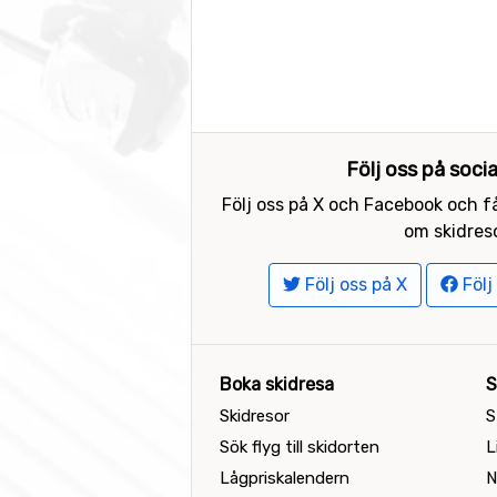
Följ oss på soci
Följ oss på X och Facebook och få
om skidreso
Följ oss på X
Följ
Boka skidresa
S
Skidresor
S
Sök flyg till skidorten
L
Lågpriskalendern
N