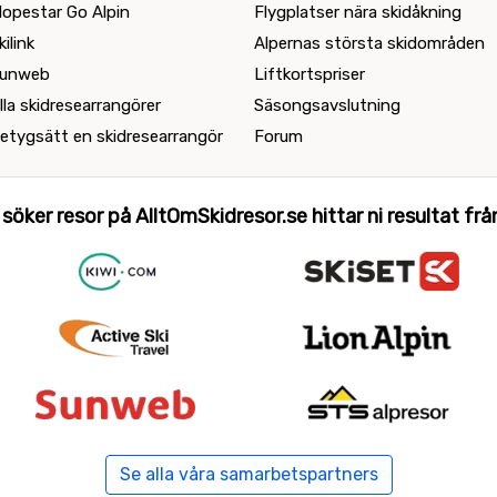
lopestar Go Alpin
Flygplatser nära skidåkning
kilink
Alpernas största skidområden
unweb
Liftkortspriser
lla skidresearrangörer
Säsongsavslutning
etygsätt en skidresearrangör
Forum
 söker resor på AlltOmSkidresor.se hittar ni resultat från 
Se alla våra samarbetspartners