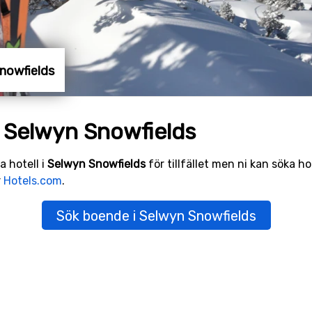
Snowfields
i Selwyn Snowfields
a hotell i
Selwyn Snowfields
för tillfället men ni kan söka ho
r
Hotels.com
.
Sök boende i Selwyn Snowfields