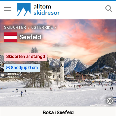
SKIDORTER
/
ÖSTERRIKE
/
Seefeld
Skidorten är stängd
Snödjup 0 cm
©
Boka i Seefeld