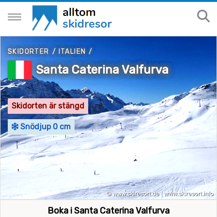
SKIDORTER
/
ITALIEN
/
Santa Caterina Valfurva
Skidorten är stängd
Snödjup 0 cm
Boka i Santa Caterina Valfurva