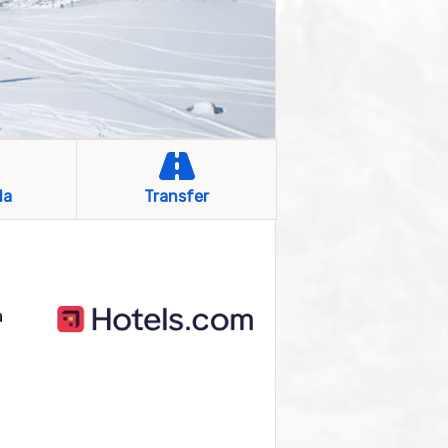
la
Transfer
a