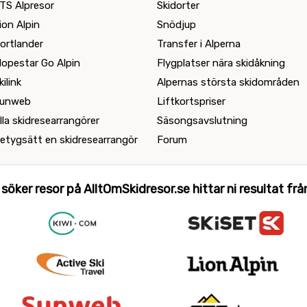
TS Alpresor
Skidorter
ion Alpin
Snödjup
ortlander
Transfer i Alperna
lopestar Go Alpin
Flygplatser nära skidåkning
kilink
Alpernas största skidområden
unweb
Liftkortspriser
lla skidresearrangörer
Säsongsavslutning
etygsätt en skidresearrangör
Forum
 söker resor på AlltOmSkidresor.se hittar ni resultat från 