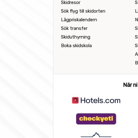
Skidresor
S
Sök flyg till skidorten
L
Lågpriskalendern
N
Sök transfer
S
Skiduthyrning
S
Boka skidskola
S
A
B
När ni