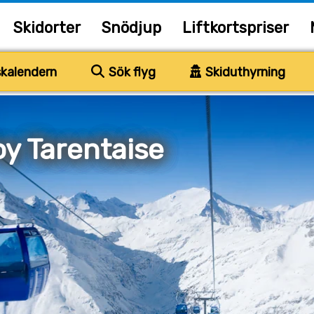
Skidorter
Snödjup
Liftkortspriser
kalendern
Sök flyg
Skiduthyrning
y Tarentaise