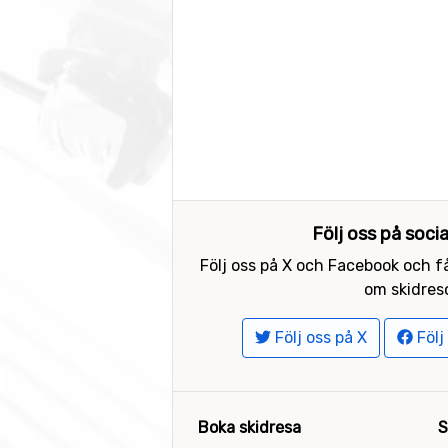
Följ oss på soci
Följ oss på X och Facebook och få
om skidreso
Följ oss på X
Följ
Boka skidresa
S