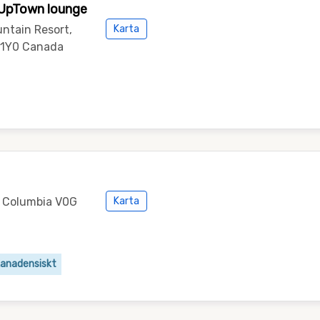
e UpTown lounge
ntain Resort,
Karta
G 1Y0 Canada
h Columbia V0G
Karta
anadensiskt