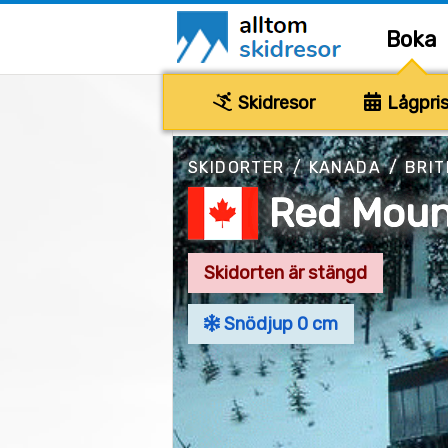
Boka
Skidresor
Lågpris
SKIDORTER
/
KANADA
/
BRIT
Red Moun
Skidorten är stängd
Snödjup 0 cm