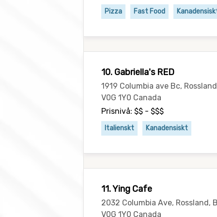
Pizza
Fast Food
Kanadensisk
10. Gabriella's RED
1919 Columbia ave Bc, Rossland
V0G 1Y0 Canada
Prisnivå: $$ - $$$
Italienskt
Kanadensiskt
11. Ying Cafe
2032 Columbia Ave, Rossland, B
V0G 1Y0 Canada