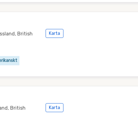
sland, British
Karta
rikanskt
nd, British
Karta