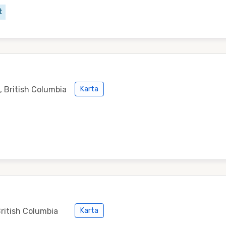
t
, British Columbia
Karta
ritish Columbia
Karta