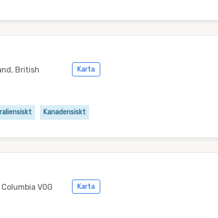
nd, British
Karta
raliensiskt
Kanadensiskt
h Columbia V0G
Karta