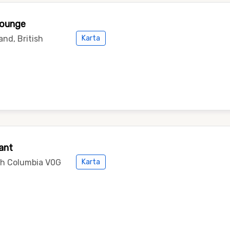
Lounge
nd, British
Karta
ant
ish Columbia V0G
Karta