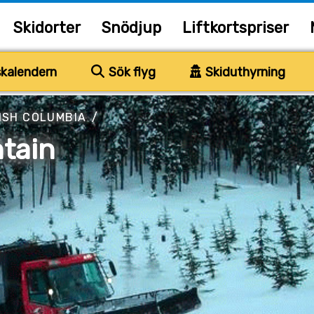
Skidorter
Snödjup
Liftkortspriser
kalendern
Sök flyg
Skiduthyrning
ISH COLUMBIA
/
tain