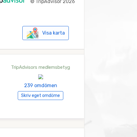
©
TripAdvisor 2026
Visa karta
TripAdvisors medlemsbetyg
239 omdömen
Skriv eget omdöme