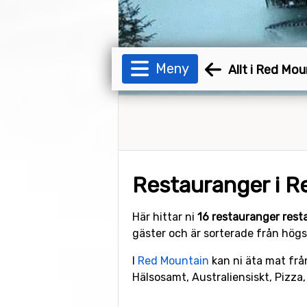
Meny
Allt i Red Mou
Restauranger i R
Här hittar ni
16 restauranger rest
gäster och är sorterade från högst
I
Red Mountain
kan ni äta mat från
Hälsosamt, Australiensiskt, Pizza, 