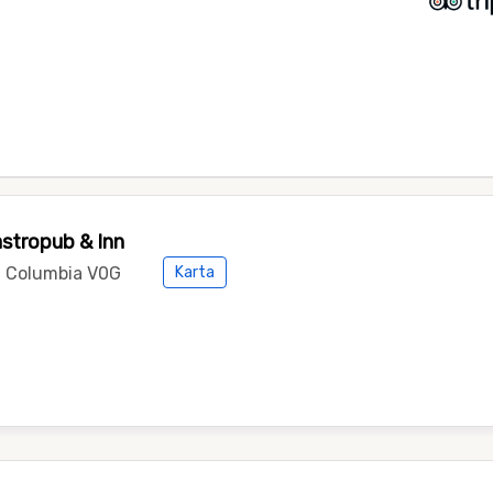
astropub & Inn
h Columbia V0G
Karta