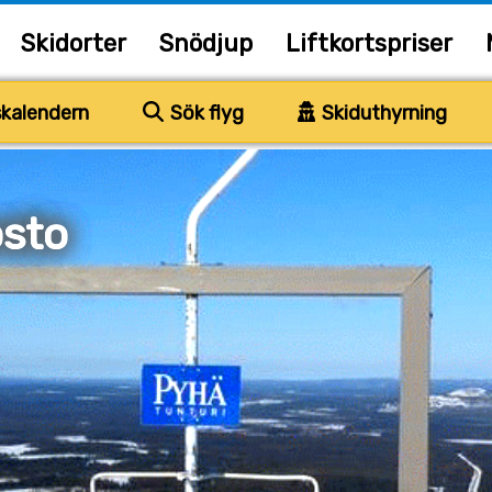
Skidorter
Snödjup
Liftkortspriser
kalendern
Sök flyg
Skiduthyrning
sto