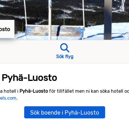
uosto
Sök flyg
i Pyhä-Luosto
a hotell i
Pyhä-Luosto
för tillfället men ni kan söka hotell o
els.com
.
Sök boende i Pyhä-Luosto