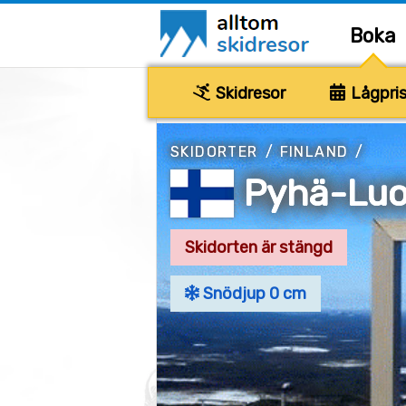
Boka
Skidresor
Lågpris
SKIDORTER
/
FINLAND
/
Pyhä-Luo
Skidorten är stängd
Snödjup 0 cm