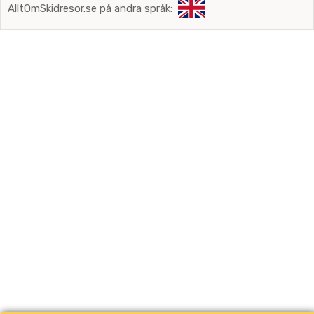
AlltOmSkidresor.se på andra språk: