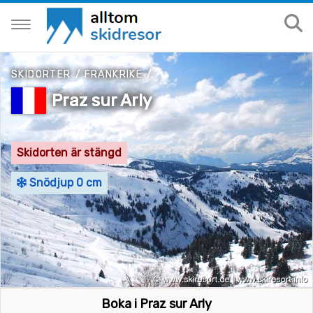
SKIDORTER
/
FRANKRIKE
/
Praz sur Arly
Skidorten är stängd
Snödjup 0 cm
Boka i Praz sur Arly