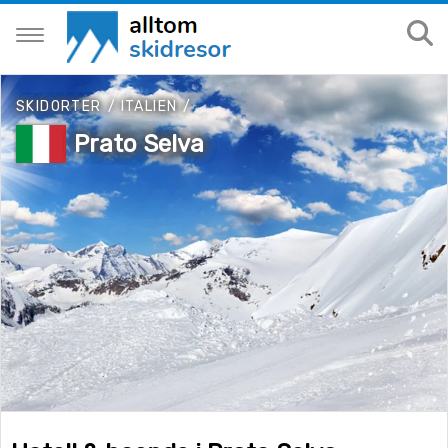
SKIDORTER
/
ITALIEN
/
Prato Selva