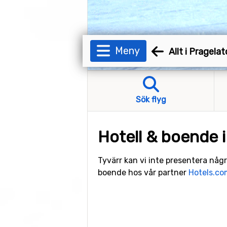
Meny
Allt i Pragelat
Sök flyg
Hotell & boende i
Tyvärr kan vi inte presentera någr
boende hos vår partner
Hotels.co