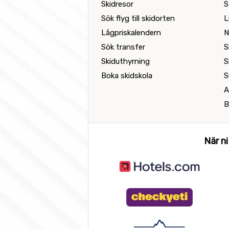
Skidresor
S
Sök flyg till skidorten
L
Lågpriskalendern
N
Sök transfer
S
Skiduthyrning
S
Boka skidskola
S
A
B
När ni