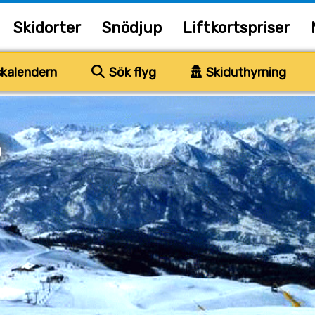
Skidorter
Snödjup
Liftkortspriser
kalendern
Sök flyg
Skiduthyrning
o