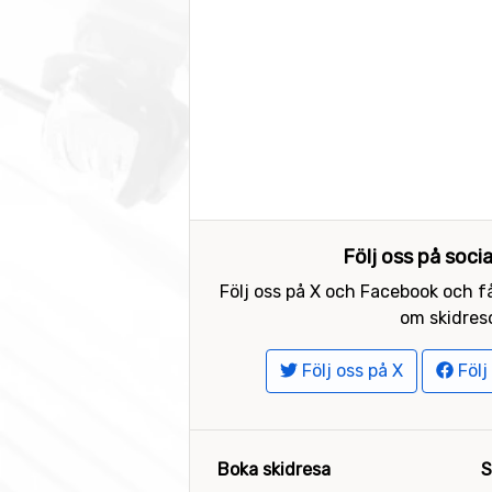
Följ oss på soci
Följ oss på X och Facebook och få
om skidreso
Följ oss på X
Följ
Boka skidresa
S