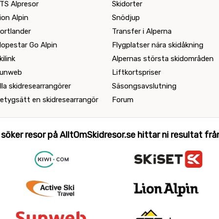
TS Alpresor
Skidorter
ion Alpin
Snödjup
ortlander
Transfer i Alperna
lopestar Go Alpin
Flygplatser nära skidåkning
kilink
Alpernas största skidområden
unweb
Liftkortspriser
lla skidresearrangörer
Säsongsavslutning
etygsätt en skidresearrangör
Forum
 söker resor på AlltOmSkidresor.se hittar ni resultat från 