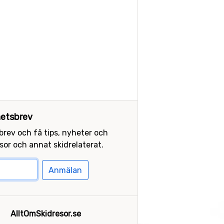
etsbrev
sbrev och få tips, nyheter och
or och annat skidrelaterat.
Anmälan
AlltOmSkidresor.se