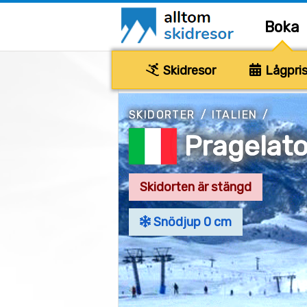
Boka
Skidresor
Lågpris
SKIDORTER
/
ITALIEN
/
Pragelat
Skidorten är stängd
Snödjup 0 cm