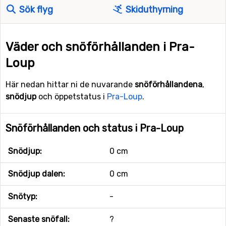
Sök flyg
Skiduthyrning
Väder och snöförhållanden i Pra-
Loup
Här nedan hittar ni de nuvarande
snöförhållandena
,
snödjup
och öppetstatus i
Pra-Loup
.
Snöförhållanden och status i Pra-Loup
Snödjup:
0 cm
Snödjup dalen:
0 cm
Snötyp:
-
Senaste snöfall:
?