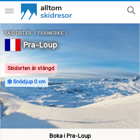
SKIDORTER
/
FRANKRIKE
/
Pra-Loup
Skidorten är stängd
Snödjup 0 cm
Boka i Pra-Loup