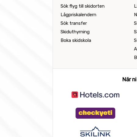
Sök flyg till skidorten
L
Lågpriskalendern
N
Sök transfer
S
Skiduthyrning
S
Boka skidskola
S
A
B
När ni