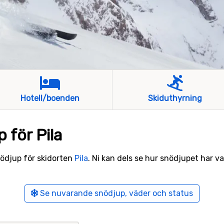
Hotell/boenden
Skiduthyrning
 för Pila
snödjup för skidorten
Pila
. Ni kan dels se hur snödjupet har var
Se nuvarande snödjup, väder och status