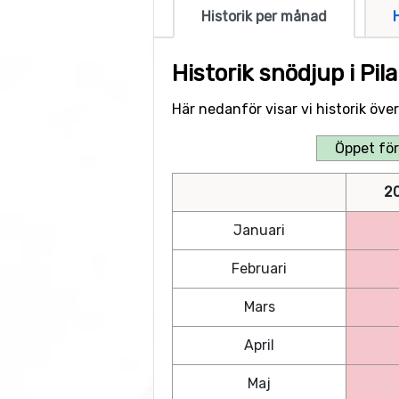
Historik per månad
Historik snödjup i Pi
Här nedanför visar vi historik öve
Öppet för
2
Januari
Februari
Mars
April
Maj