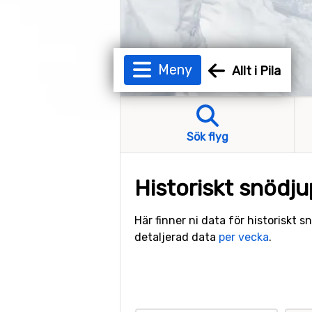
Meny
Allt i Pila
Sök flyg
Historiskt snödjup
Här finner ni data för historiskt 
detaljerad data
per vecka
.