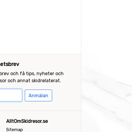
etsbrev
sbrev och få tips, nyheter och
or och annat skidrelaterat.
Anmälan
AlltOmSkidresor.se
Sitemap