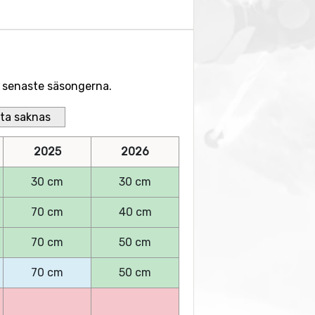
de senaste säsongerna.
ta saknas
2025
2026
30 cm
30 cm
70 cm
40 cm
70 cm
50 cm
70 cm
50 cm