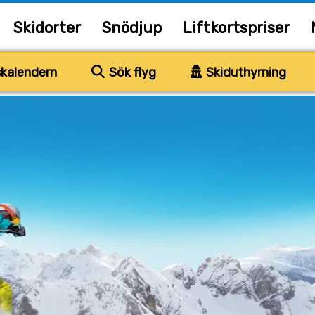
Skidorter
Snödjup
Liftkortspriser
kalendern
Sök flyg
Skiduthyrning