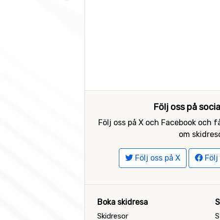
Följ oss på soci
Följ oss på X och Facebook och få
om skidreso
Följ oss på X
Följ
Boka skidresa
S
Skidresor
S