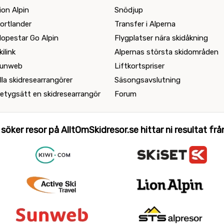
ion Alpin
Snödjup
ortlander
Transfer i Alperna
lopestar Go Alpin
Flygplatser nära skidåkning
kilink
Alpernas största skidområden
unweb
Liftkortspriser
lla skidresearrangörer
Säsongsavslutning
etygsätt en skidresearrangör
Forum
 söker resor på AlltOmSkidresor.se hittar ni resultat från 