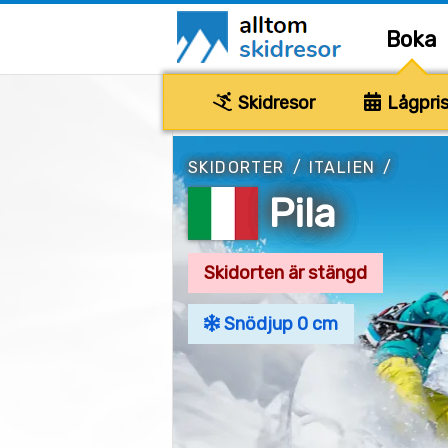
Boka
Skidresor
Lågpris
SKIDORTER
/
ITALIEN
/
Pila
Skidorten är stängd
Snödjup 0 cm