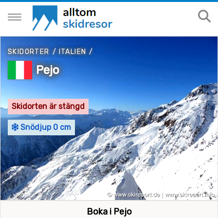
SKIDORTER
/
ITALIEN
/
Pejo
Skidorten är stängd
Snödjup 0 cm
Boka i Pejo