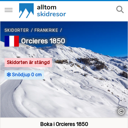
SKIDORTER
/
FRANKRIKE
/
Orcieres 1850
Skidorten är stängd
Snödjup 0 cm
©
Boka i Orcieres 1850