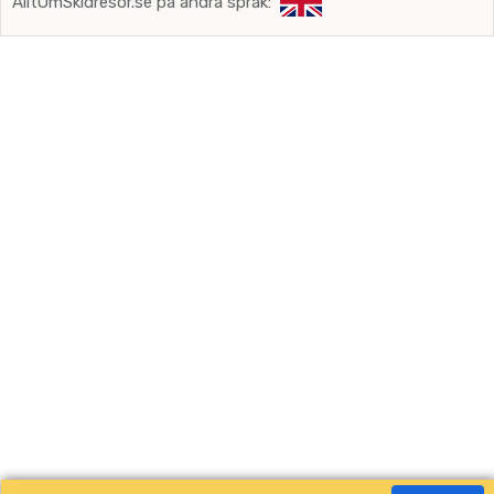
AlltOmSkidresor.se på andra språk: