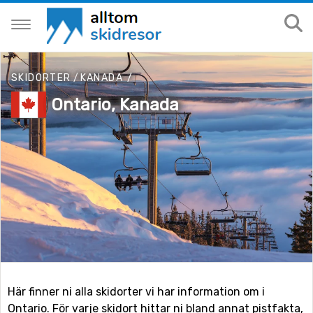
SKIDORTER
/
KANADA
/
Ontario, Kanada
Här finner ni alla skidorter vi har information om i
Ontario. För varje skidort hittar ni bland annat pistfakta,