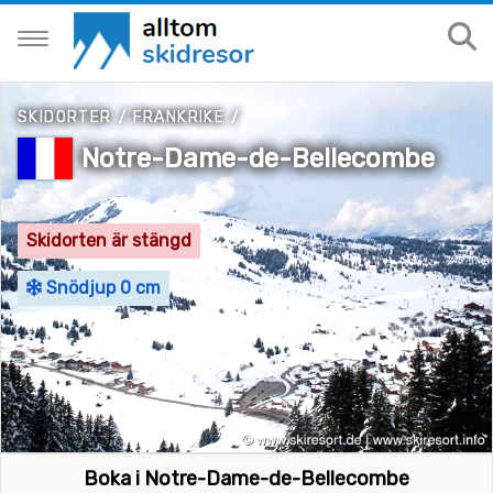
SKIDORTER
/
FRANKRIKE
/
Notre-Dame-de-Bellecombe
Skidorten är stängd
Snödjup 0 cm
Boka i Notre-Dame-de-Bellecombe