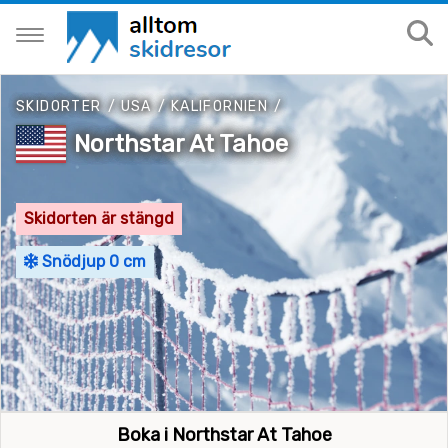
SKIDORTER
/
USA
/
KALIFORNIEN
/
Northstar At Tahoe
Skidorten är stängd
Snödjup 0 cm
Boka i Northstar At Tahoe