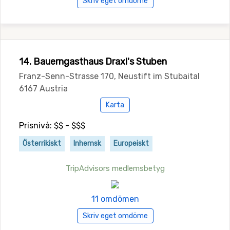
Skriv eget omdöme
14. Bauerngasthaus Draxl's Stuben
Franz-Senn-Strasse 170, Neustift im Stubaital
6167 Austria
Karta
Prisnivå: $$ - $$$
Österrikiskt
Inhemsk
Europeiskt
TripAdvisors medlemsbetyg
11 omdömen
Skriv eget omdöme