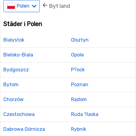
Byt land
Polen
Städer i Polen
Bialystok
Olsztyn
Bielsko-Biala
Opole
Bydgoszcz
P?ock
Bytom
Poznan
Chorzów
Radom
Czestochowa
Ruda ?laska
Dabrowa Górnicza
Rybnik