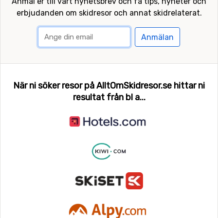
Anmäl er till vårt nyhetsbrev och få tips, nyheter och
erbjudanden om skidresor och annat skidrelaterat.
Anmälan
När ni söker resor på AlltOmSkidresor.se hittar ni
resultat från bl a...