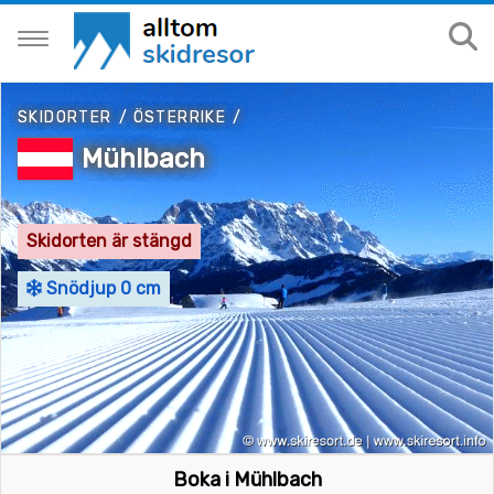
SKIDORTER
/
ÖSTERRIKE
/
Mühlbach
Skidorten är stängd
Snödjup 0 cm
Boka i Mühlbach