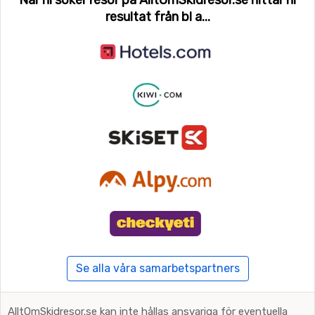
När ni söker resor på AlltOmSkidresor.se hittar ni
resultat från bl a...
Se alla våra samarbetspartners
AlltOmSkidresor.se kan inte hållas ansvariga för eventuella