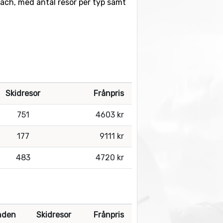
lbach, med antal resor per typ samt
Skidresor
Frånpris
751
4603 kr
177
9111 kr
483
4720 kr
nden
Skidresor
Frånpris