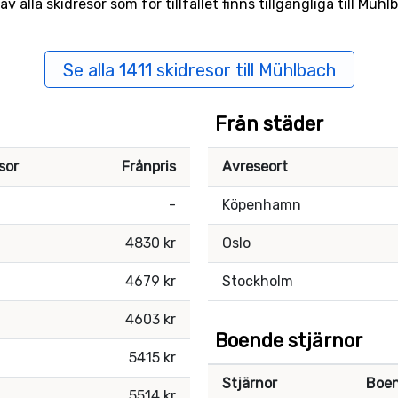
 alla skidresor som för tillfället finns tillgängliga till Müh
Se alla 1411 skidresor till Mühlbach
Från städer
sor
Frånpris
Avreseort
-
Köpenhamn
4830 kr
Oslo
4679 kr
Stockholm
4603 kr
Boende stjärnor
5415 kr
Stjärnor
Boe
5514 kr