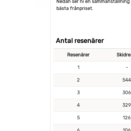
Nedan ser ni en sammanställning av
bästa frånpriset.
Antal resenärer
Resenärer
Skidre
1
-
2
544
3
306
4
329
5
126
6
106