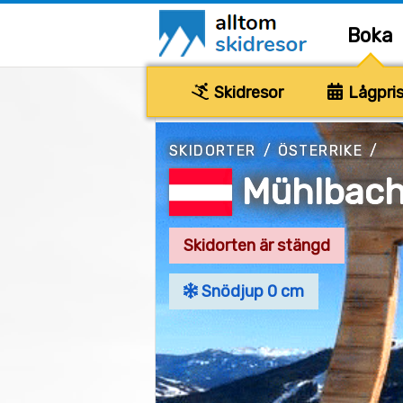
Boka
Skidresor
Lågpris
SKIDORTER
/
ÖSTERRIKE
/
Mühlbac
Skidorten är stängd
Snödjup 0 cm