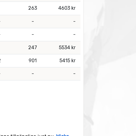
1
263
4603 kr
-
-
-
-
-
-
1
247
5534 kr
2
901
5415 kr
-
-
-