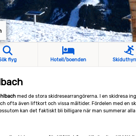
h
Sök flyg
Hotell/boenden
Skiduthyr
hlbach
Mühlbach
med de stora skidresearrangörerna. I en skidresa ingå
och ofta även liftkort och vissa måltider. Fördelen med en s
 dessutom kan det faktiskt bli billigare när man summerar all