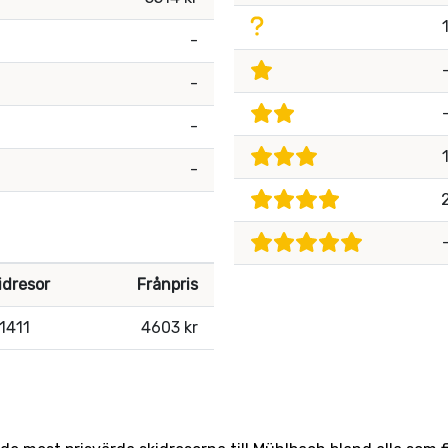
-
-
-
-
idresor
Frånpris
1411
4603 kr