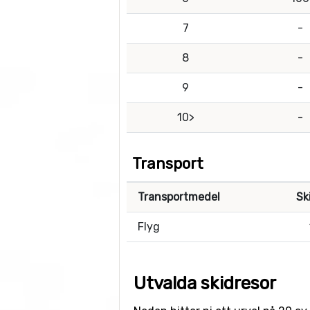
7
-
8
-
9
-
10>
-
Transport
Transportmedel
Sk
Flyg
Utvalda skidresor