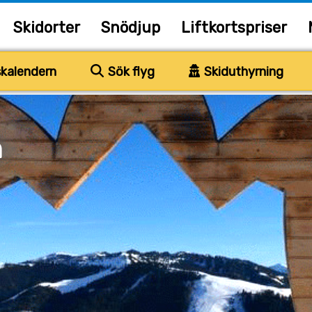
Skidorter
Snödjup
Liftkortspriser
kalendern
Sök flyg
Skiduthyrning
h