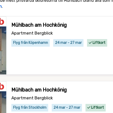
 de mest prisvärda skidresorna till Mühlbach bland alla som f
n
.
Mühlbach am Hochkönig
Apartment Bergblick
Flyg från Köpenhamn
24 mar - 27 mar
Liftkort
Mühlbach am Hochkönig
Apartment Bergblick
Flyg från Stockholm
24 mar - 27 mar
Liftkort