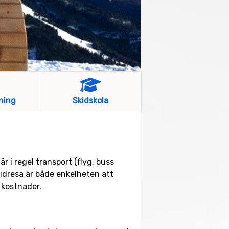
ning
Skidskola
r i regel transport (flyg, buss
kidresa är både enkelheten att
a kostnader.