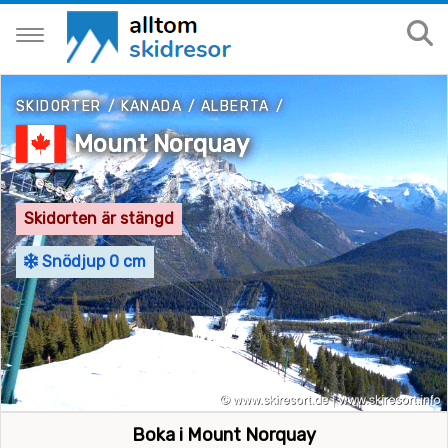
SKIDORTER
/
KANADA
/
ALBERTA
/
Mount Norquay
Skidorten är stängd
Snödjup 0 cm
Boka i Mount Norquay