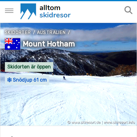
SKIDORTER
/
AUSTRALIEN
/
Mount Hotham
Skidorten är öppen
Snödjup 61 cm