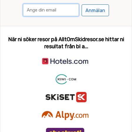
Anmälan
När ni söker resor på AlltOmSkidresor.se hittar ni
resultat från bl a...