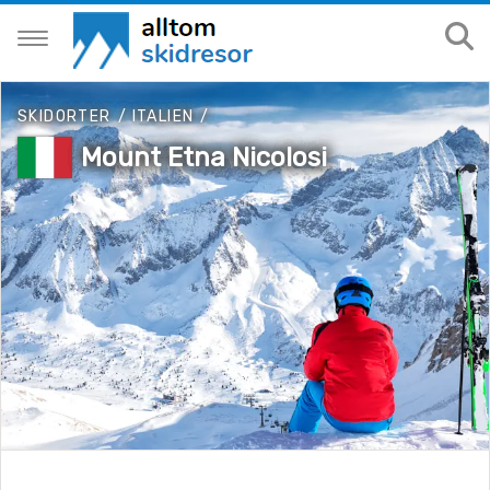
SKIDORTER
/
ITALIEN
/
Mount Etna Nicolosi