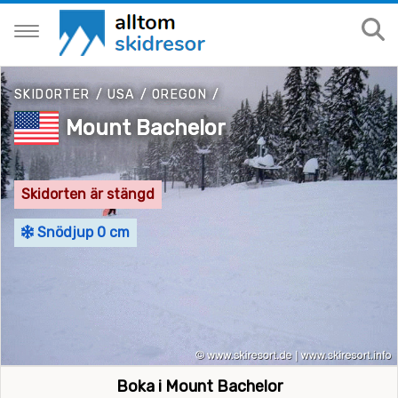
SKIDORTER
/
USA
/
OREGON
/
Mount Bachelor
Skidorten är stängd
Snödjup 0 cm
Boka i Mount Bachelor