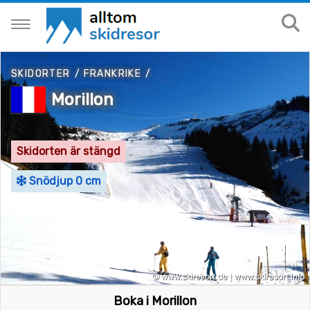
SKIDORTER
/
FRANKRIKE
/
Morillon
Skidorten är stängd
Snödjup 0 cm
Boka i Morillon