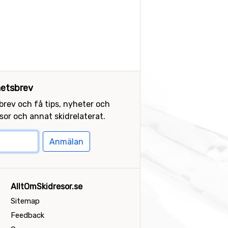
etsbrev
sbrev och få tips, nyheter och
or och annat skidrelaterat.
Anmälan
AlltOmSkidresor.se
Sitemap
Feedback