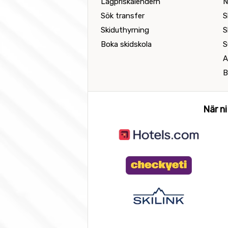
Lågpriskalendern
N
Sök transfer
S
Skiduthyrning
S
Boka skidskola
S
A
B
När ni