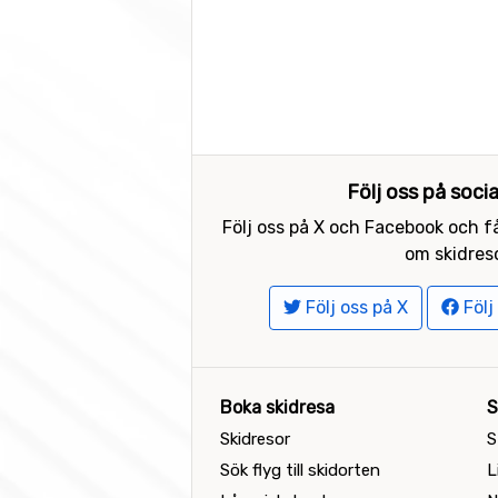
Följ oss på soci
Följ oss på X och Facebook och få
om skidreso
Följ oss på X
Följ
Boka skidresa
S
Skidresor
S
Sök flyg till skidorten
L