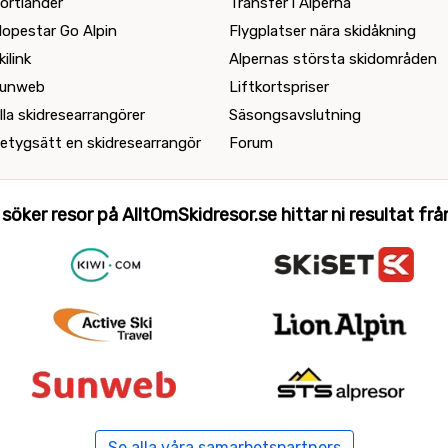
ortlander
Transfer i Alperna
lopestar Go Alpin
Flygplatser nära skidåkning
kilink
Alpernas största skidområden
unweb
Liftkortspriser
lla skidresearrangörer
Säsongsavslutning
etygsätt en skidresearrangör
Forum
 söker resor på AlltOmSkidresor.se hittar ni resultat från 
Se alla våra samarbetspartners