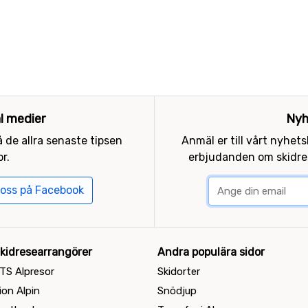
al medier
Nyh
 de allra senaste tipsen
Anmäl er till vårt nyhet
r.
erbjudanden om skidres
 oss på Facebook
kidresearrangörer
Andra populära sidor
TS Alpresor
Skidorter
ion Alpin
Snödjup