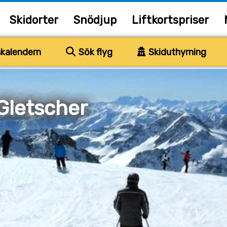
Skidorter
Snödjup
Liftkortspriser
kalendern
Sök flyg
Skiduthyrning
 Gletscher