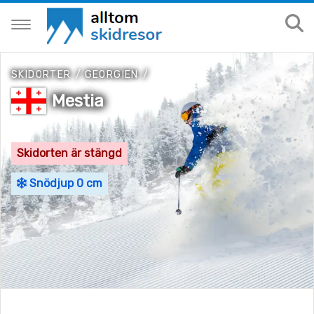
SKIDORTER
/
GEORGIEN
/
Mestia
Skidorten är stängd
Snödjup 0 cm