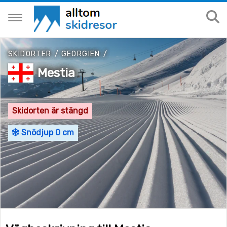
SKIDORTER
/
GEORGIEN
/
Mestia
Skidorten är stängd
Snödjup 0 cm