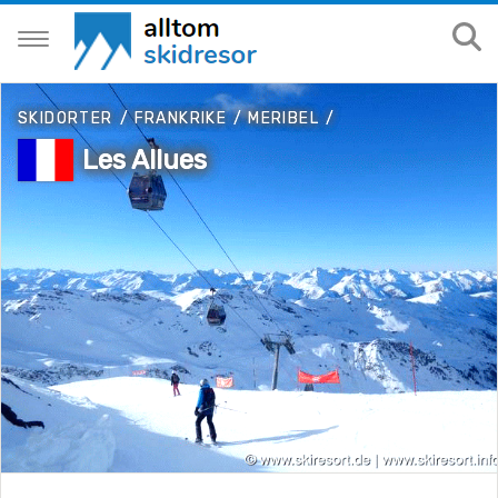
SKIDORTER
/
FRANKRIKE
/
MERIBEL
/
Les Allues