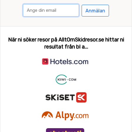
Anmälan
När ni söker resor på AlltOmSkidresor.se hittar ni
resultat från bl a...