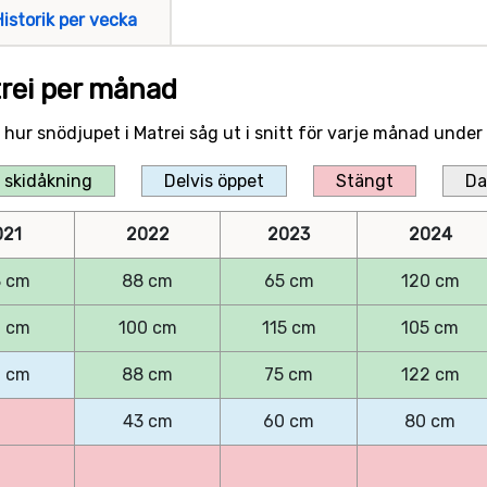
Historik per vecka
trei per månad
r hur snödjupet i Matrei såg ut i snitt för varje månad unde
 skidåkning
Delvis öppet
Stängt
Da
021
2022
2023
2024
8 cm
88 cm
65 cm
120 cm
0 cm
100 cm
115 cm
105 cm
0 cm
88 cm
75 cm
122 cm
43 cm
60 cm
80 cm