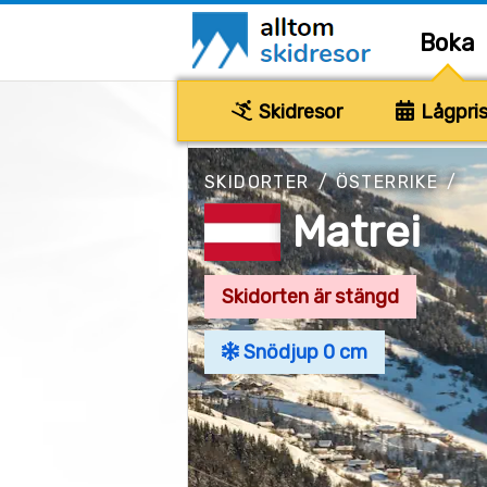
Boka
Skidresor
Lågpris
SKIDORTER
/
ÖSTERRIKE
/
Matrei
Skidorten är stängd
Snödjup 0 cm