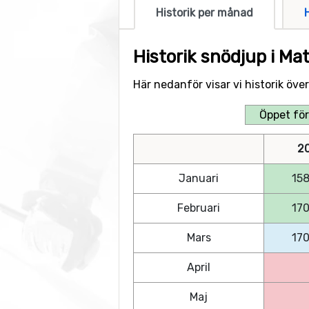
Historik per månad
Historik snödjup i Ma
Här nedanför visar vi historik öve
Öppet för
2
Januari
15
Februari
17
Mars
17
April
Maj