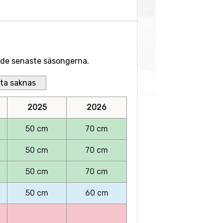
r de senaste säsongerna.
ta saknas
2025
2026
50 cm
70 cm
50 cm
70 cm
50 cm
70 cm
50 cm
60 cm