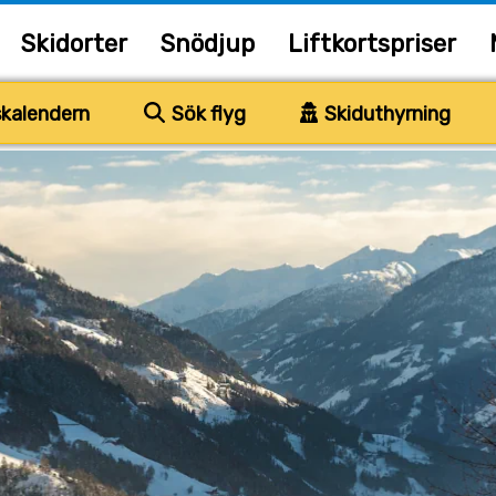
Skidorter
Snödjup
Liftkortspriser
kalendern
Sök flyg
Skiduthyrning