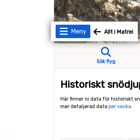
Meny
Allt i Matrei
Sök flyg
Historiskt snödju
Här finner ni data för historiskt 
mer detaljerad data
per vecka
.