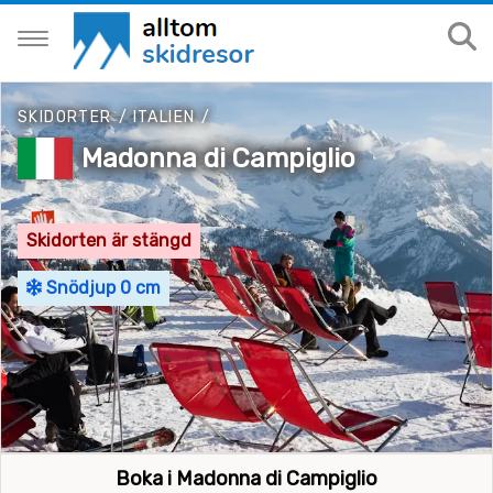
SKIDORTER
/
ITALIEN
/
Madonna di Campiglio
Skidorten är stängd
Snödjup 0 cm
Boka i Madonna di Campiglio