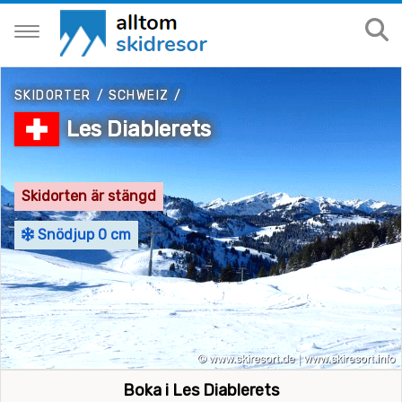
SKIDORTER
/
SCHWEIZ
/
Les Diablerets
Skidorten är stängd
Snödjup 0 cm
Boka i Les Diablerets