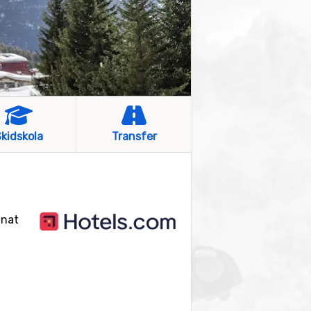
kidskola
Transfer
nnat