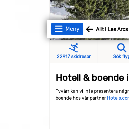
Meny
Allt i Les Arcs
22917 skidresor
Sök fly
Hotell & boende i
Tyvärr kan vi inte presentera någr
boende hos vår partner
Hotels.co