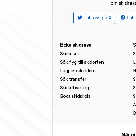
om skidreso
Följ oss på X
Följ
Boka skidresa
S
Skidresor
S
Sök flyg till skidorten
L
Lågpriskalendern
N
Sök transfer
S
Skiduthyrning
S
Boka skidskola
S
A
B
När ni