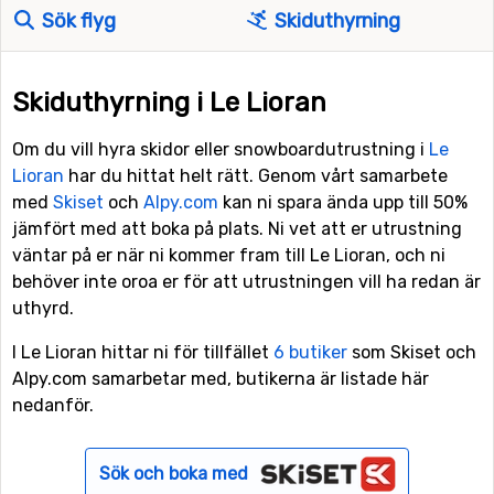
Sök flyg
Skiduthyrning
Skiduthyrning i Le Lioran
Om du vill hyra skidor eller snowboardutrustning i
Le
Lioran
har du hittat helt rätt. Genom vårt samarbete
med
Skiset
och
Alpy.com
kan ni spara ända upp till 50%
jämfört med att boka på plats. Ni vet att er utrustning
väntar på er när ni kommer fram till Le Lioran, och ni
behöver inte oroa er för att utrustningen vill ha redan är
uthyrd.
I Le Lioran hittar ni för tillfället
6 butiker
som Skiset och
Alpy.com samarbetar med, butikerna är listade här
nedanför.
Sök och boka med