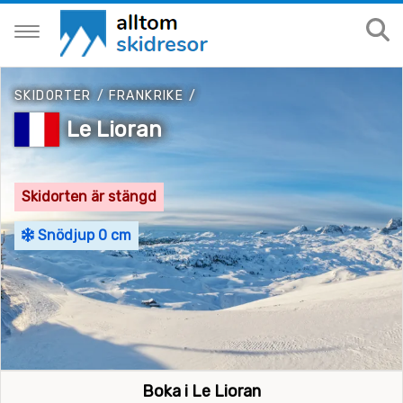
SKIDORTER
/
FRANKRIKE
/
Le Lioran
Skidorten är stängd
Snödjup 0 cm
Boka i Le Lioran