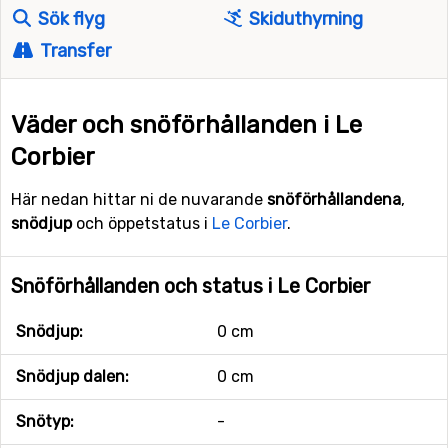
Sök flyg
Skiduthyrning
Transfer
Väder och snöförhållanden i Le
Corbier
Här nedan hittar ni de nuvarande
snöförhållandena
,
snödjup
och öppetstatus i
Le Corbier
.
Snöförhållanden och status i Le Corbier
Snödjup:
0 cm
Snödjup dalen:
0 cm
Snötyp:
-