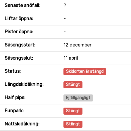
Senaste snöfall:
?
Liftar öppna:
-
Pister öppna:
-
Säsongsstart:
12 december
Säsongsslut:
11 april
Status:
Skidorten är stängd
Längdskidåkning:
Stängt
Half pipe:
Ej tillgängligt
Funpark:
Stängt
Nattskidåkning:
Stängt