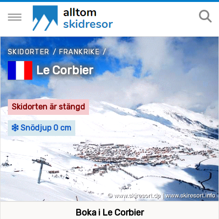
SKIDORTER
/
FRANKRIKE
/
Le Corbier
Skidorten är stängd
Snödjup 0 cm
Boka i Le Corbier