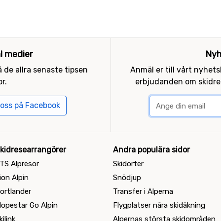
al medier
Nyh
 de allra senaste tipsen
Anmäl er till vårt nyhet
r.
erbjudanden om skidres
 oss på Facebook
kidresearrangörer
Andra populära sidor
TS Alpresor
Skidorter
ion Alpin
Snödjup
ortlander
Transfer i Alperna
lopestar Go Alpin
Flygplatser nära skidåkning
kilink
Alpernas största skidområden