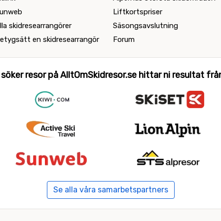
unweb
Liftkortspriser
lla skidresearrangörer
Säsongsavslutning
etygsätt en skidresearrangör
Forum
 söker resor på AlltOmSkidresor.se hittar ni resultat från 
Se alla våra samarbetspartners