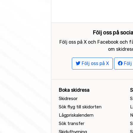
Följ oss på soci
Följ oss på X och Facebook och få
om skidreso
Följ oss på X
Följ
Boka skidresa
S
Skidresor
S
Sök flyg till skidorten
L
Lågpriskalendern
N
Sök transfer
S
Skiduthyrning
S