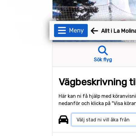
Meny
Allt i La Molin
Sök flyg
Vägbeskrivning ti
Här kan ni få hjälp med köranvisni
nedanför och klicka på "Visa köran