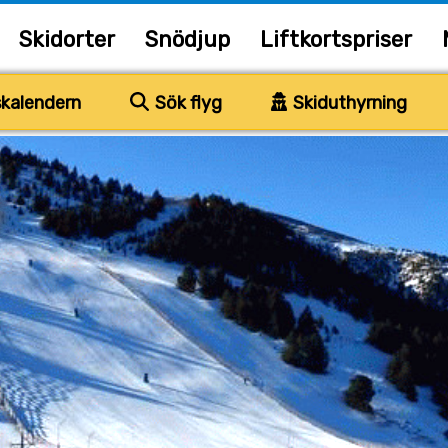
Skidorter
Snödjup
Liftkortspriser
kalendern
Sök flyg
Skiduthyrning