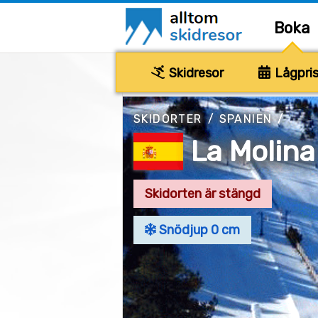
Boka
Skidresor
Lågpris
SKIDORTER
/
SPANIEN
/
La Molina
Skidorten är stängd
Snödjup 0 cm