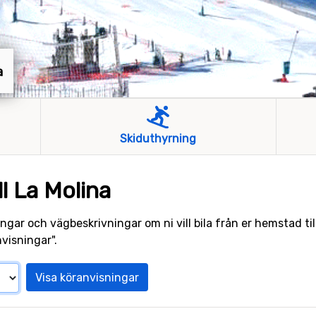
a
Skiduthyrning
ll La Molina
ngar och vägbeskrivningar om ni vill bila från er hemstad till
visningar".
Visa köranvisningar