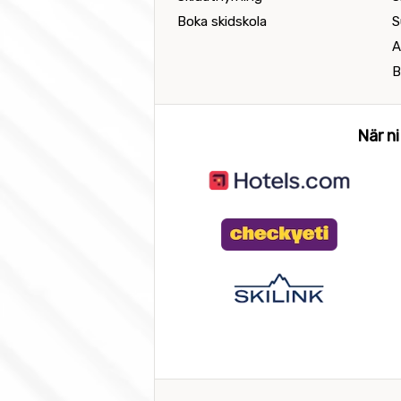
Boka skidskola
S
A
B
När ni