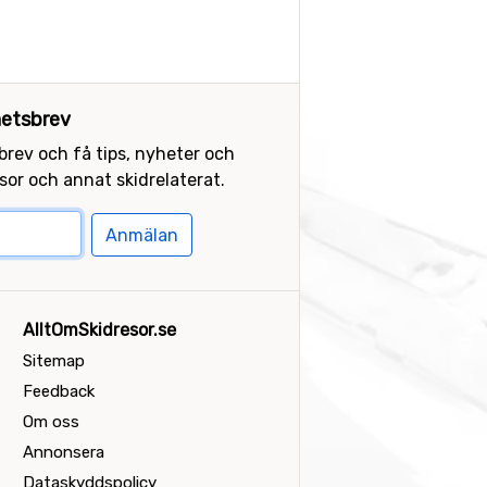
etsbrev
sbrev och få tips, nyheter och
or och annat skidrelaterat.
Anmälan
AlltOmSkidresor.se
Sitemap
Feedback
Om oss
Annonsera
Dataskyddspolicy