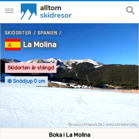
SKIDORTER
/
SPANIEN
/
La Molina
Skidorten är stängd
Snödjup 0 cm
Boka i La Molina