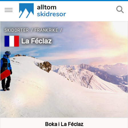
SKIDORTER
/
FRANKRIKE
/
La Féclaz
Boka i La Féclaz