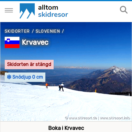
SKIDORTER
/
SLOVENIEN
/
Krvavec
Skidorten är stängd
Snödjup 0 cm
Boka i Krvavec