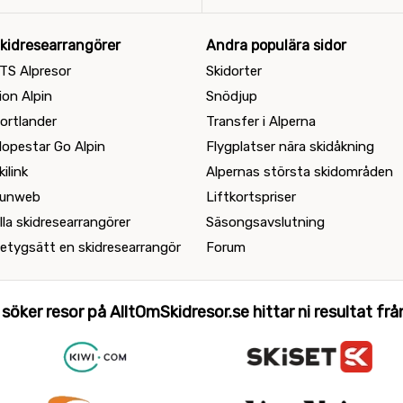
kidresearrangörer
Andra populära sidor
TS Alpresor
Skidorter
ion Alpin
Snödjup
ortlander
Transfer i Alperna
lopestar Go Alpin
Flygplatser nära skidåkning
kilink
Alpernas största skidområden
unweb
Liftkortspriser
lla skidresearrangörer
Säsongsavslutning
etygsätt en skidresearrangör
Forum
 söker resor på AlltOmSkidresor.se hittar ni resultat från 