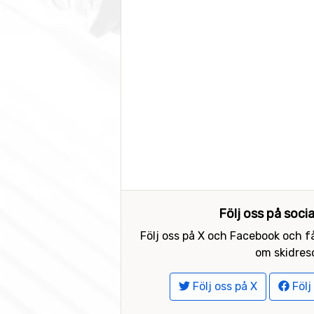
Följ oss på soci
Följ oss på X och Facebook och få
om skidreso
Följ oss på X
Följ