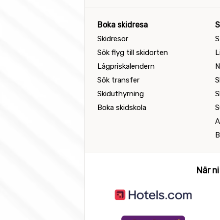
Boka skidresa
S
Skidresor
S
Sök flyg till skidorten
L
Lågpriskalendern
N
Sök transfer
S
Skiduthyrning
S
Boka skidskola
S
A
B
När ni