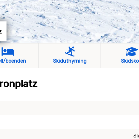
z
ll/boenden
Skiduthyrning
Skidsko
ronplatz
Sl