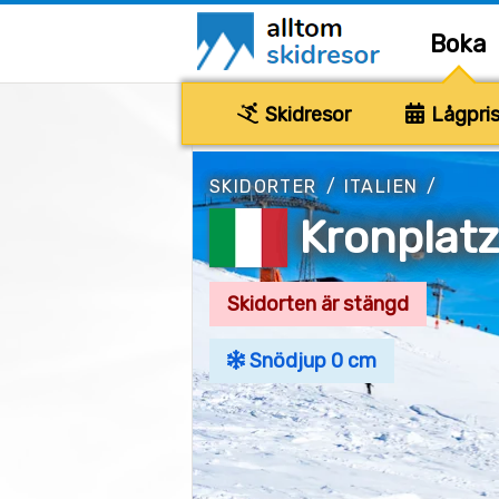
Boka
Skidresor
Lågpris
SKIDORTER
/
ITALIEN
/
Kronplat
Skidorten är stängd
Snödjup 0 cm