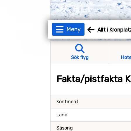
Meny
Allt i Kronplat
Sök flyg
Hote
Fakta/pistfakta K
Kontinent
Land
Säsong