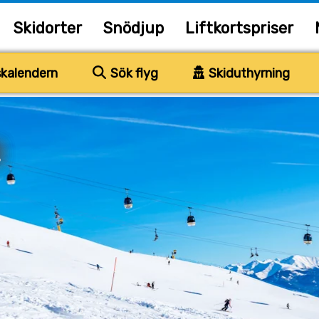
Skidorter
Snödjup
Liftkortspriser
kalendern
Sök flyg
Skiduthyrning
z