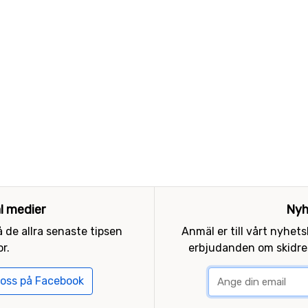
al medier
Nyh
 de allra senaste tipsen
Anmäl er till vårt nyhet
r.
erbjudanden om skidres
 oss på Facebook