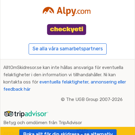
Se alla våra samarbetspartners
AlltOmSkidresor.se kan inte hållas ansvariga för eventuella
felaktigheter i den information vi tillhandahåller. Ni kan
kontakta oss för
eventuella felaktigheter, annonsering eller
feedback här
©
The UGB Group 2007-2026
Betyg och omdömen från TripAdvisor
AlltOmSkidresor.se på andra språk:
Boka allt för din skidresa - se alternativ