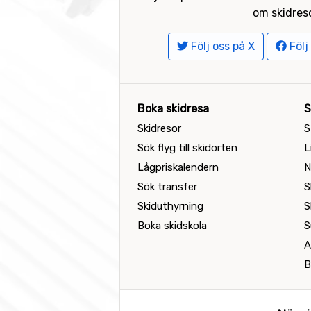
om skidreso
Följ oss på X
Följ
Boka skidresa
S
Skidresor
S
Sök flyg till skidorten
L
Lågpriskalendern
N
Sök transfer
S
Skiduthyrning
S
Boka skidskola
S
A
B