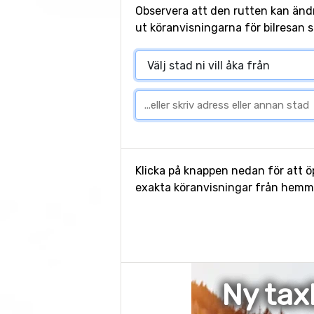
Observera att den rutten kan änd
ut köranvisningarna för bilresan s
Klicka på knappen nedan för att öp
exakta köranvisningar från hemmet 
Ny tax