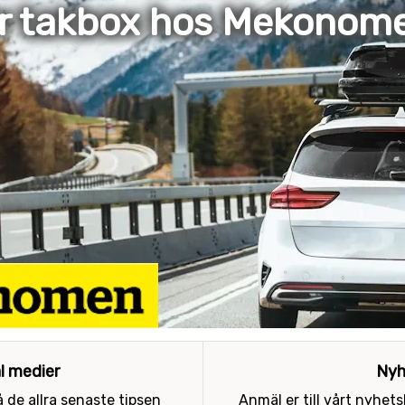
er takbox hos Mekonom
al medier
Nyh
 de allra senaste tipsen
Anmäl er till vårt nyhet