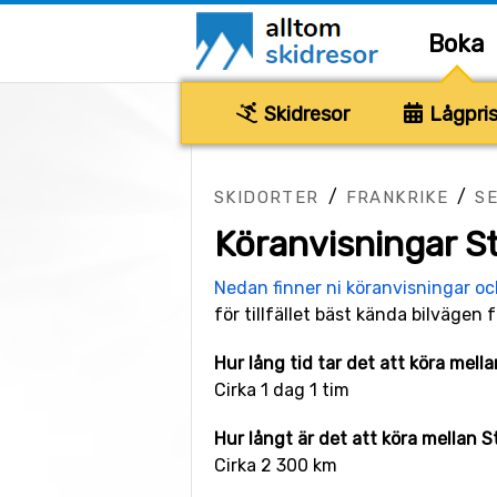
Boka
Skidresor
Lågpris
/
/
SKIDORTER
FRANKRIKE
S
Köranvisningar S
Nedan finner ni köranvisningar o
för tillfället bäst kända bilvägen f
Hur lång tid tar det att köra mell
Cirka 1 dag 1 tim
Hur långt är det att köra mellan 
Cirka 2 300 km