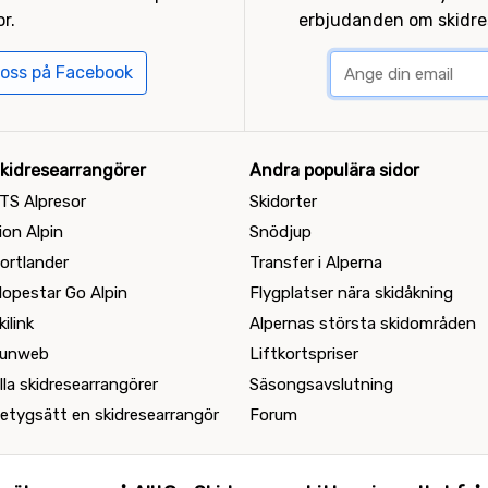
r.
erbjudanden om skidres
 oss på Facebook
kidresearrangörer
Andra populära sidor
TS Alpresor
Skidorter
ion Alpin
Snödjup
ortlander
Transfer i Alperna
lopestar Go Alpin
Flygplatser nära skidåkning
kilink
Alpernas största skidområden
unweb
Liftkortspriser
lla skidresearrangörer
Säsongsavslutning
etygsätt en skidresearrangör
Forum