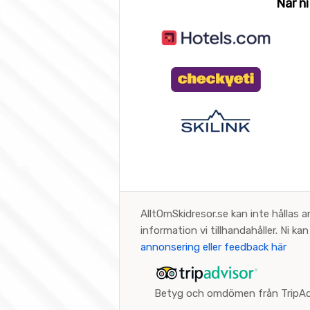
När ni
AlltOmSkidresor.se kan inte hållas a
information vi tillhandahåller. Ni k
annonsering eller feedback här
Betyg och omdömen från TripAd