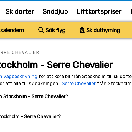
Skidorter
Snödjup
Liftkortspriser
kalendern
Sök flyg
Skiduthyrning
ERRE CHEVALIER
tockholm - Serre Chevalier
ch vägbeskrivning
för att köra bil från Stockholm till skidort
ör att bila till skidåkningen i
Serre Chevalier
från Stockholm
an Stockholm - Serre Chevalier?
Stockholm - Serre Chevalier?