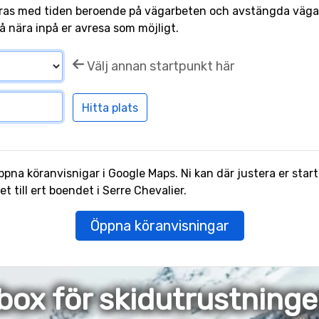
ras med tiden beroende på vägarbeten och avstängda vägar.
å nära inpå er avresa som möjligt.
Välj annan startpunkt här
pna köranvisnigar i Google Maps. Ni kan där justera er start
till ert boendet i Serre Chevalier.
Öppna köranvisningar
box för skidutrustning