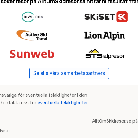
 söker resor på AlltOmSkidresor.se hittar ni resultat från 
Se alla våra samarbetspartners
nsvariga för eventuella felaktigheter i den
an kontakta oss för
eventuella felaktigheter,
AlltOmSkidresor.se på
visor