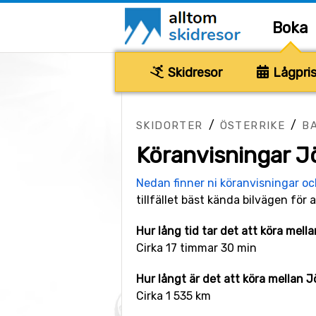
Boka
Skidresor
Lågpris
/
/
SKIDORTER
ÖSTERRIKE
B
Köranvisningar J
Nedan finner ni köranvisningar o
tillfället bäst kända bilvägen för a
Hur lång tid tar det att köra mel
Cirka 17 timmar 30 min
Hur långt är det att köra mellan 
Cirka 1 535 km