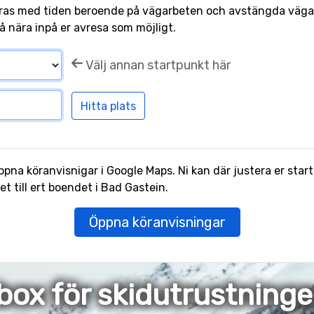
ras med tiden beroende på vägarbeten och avstängda vägar.
å nära inpå er avresa som möjligt.
Välj annan startpunkt här
pna köranvisnigar i Google Maps. Ni kan där justera er start
 till ert boendet i Bad Gastein.
Öppna köranvisningar
box för skidutrustning