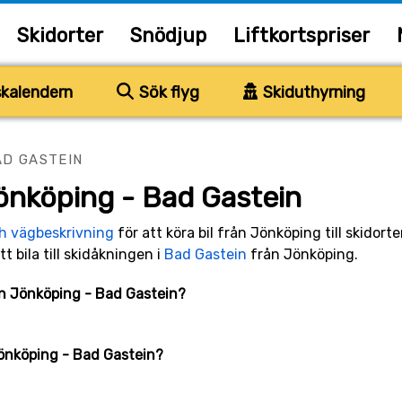
Skidorter
Snödjup
Liftkortspriser
kalendern
Sök flyg
Skiduthyrning
AD GASTEIN
önköping - Bad Gastein
ch vägbeskrivning
för att köra bil från Jönköping till skidort
tt bila till skidåkningen i
Bad Gastein
från Jönköping.
lan Jönköping - Bad Gastein?
Jönköping - Bad Gastein?