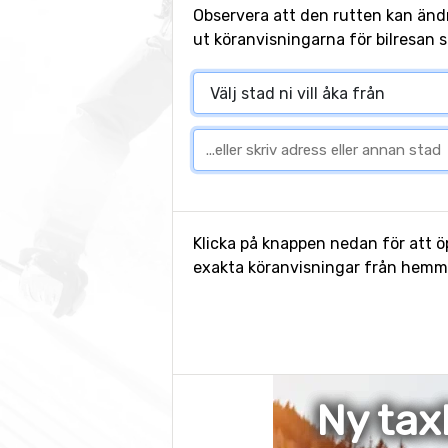
Observera att den rutten kan änd
ut köranvisningarna för bilresan s
Klicka på knappen nedan för att öp
exakta köranvisningar från hemmet
Ny tax